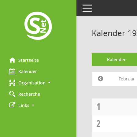
Toggle navigation
Kalender 19
Kalender
Startseite
Kalender
Februar
Organisation
Recherche
1
Links
2