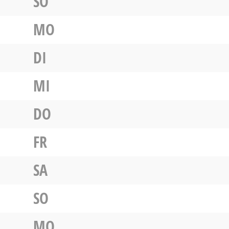
SO
MO
DI
MI
DO
FR
SA
SO
MO