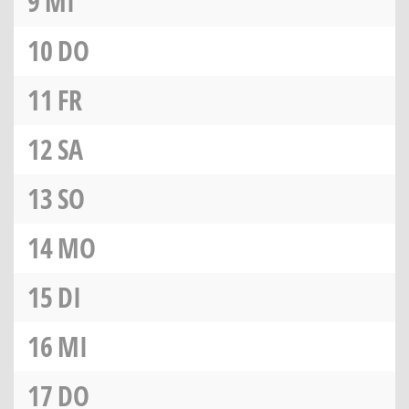
9
MI
10
DO
11
FR
12
SA
13
SO
14
MO
15
DI
16
MI
17
DO