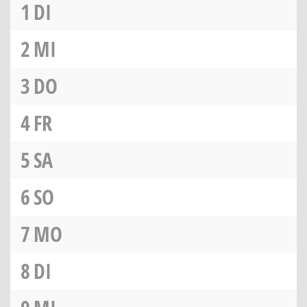
1
DI
2
MI
3
DO
4
FR
5
SA
6
SO
7
MO
8
DI