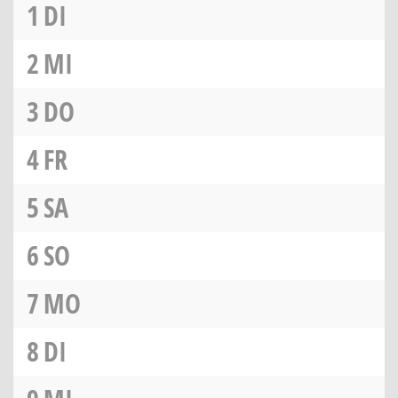
1
DI
2
MI
3
DO
4
FR
5
SA
6
SO
7
MO
8
DI