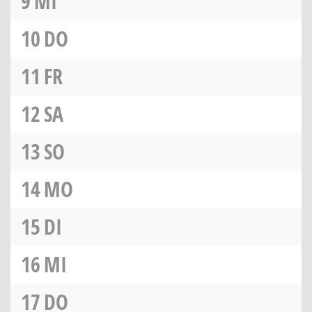
9
MI
10
DO
11
FR
12
SA
13
SO
14
MO
15
DI
16
MI
17
DO