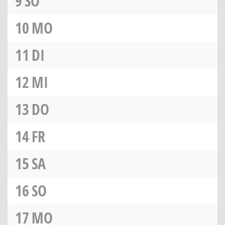
9
SO
10
MO
11
DI
12
MI
13
DO
14
FR
15
SA
16
SO
17
MO