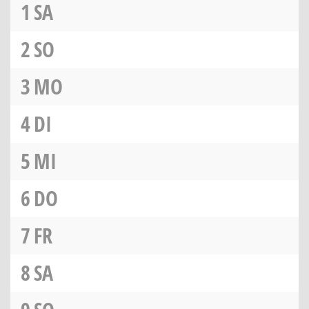
1
SA
2
SO
3
MO
4
DI
5
MI
6
DO
7
FR
8
SA