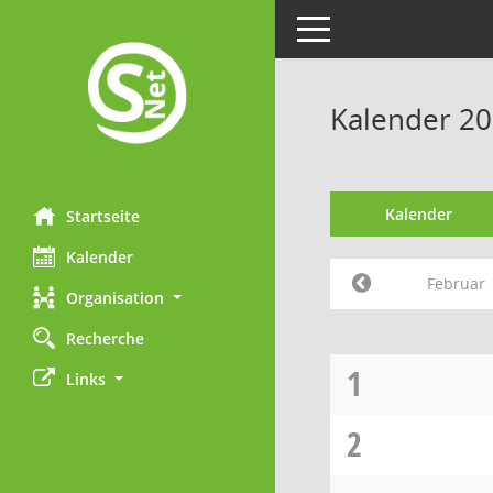
Toggle navigation
Kalender 20
Kalender
Startseite
Kalender
Februar
Organisation
Recherche
1
Links
2