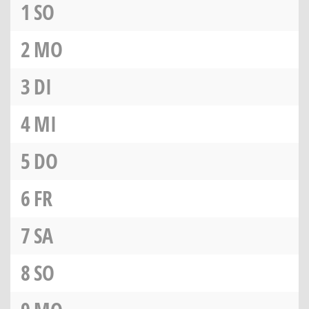
1
SO
2
MO
3
DI
4
MI
5
DO
6
FR
7
SA
8
SO