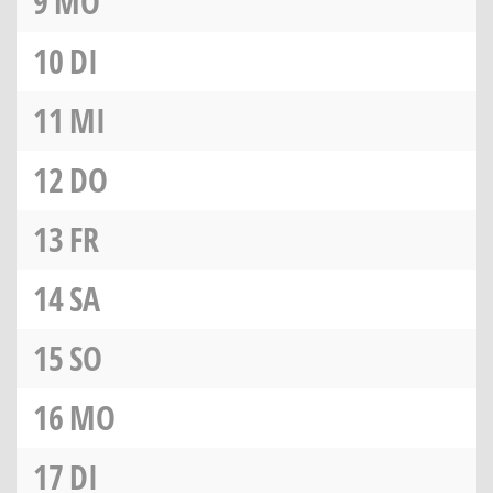
9
MO
10
DI
11
MI
12
DO
13
FR
14
SA
15
SO
16
MO
17
DI