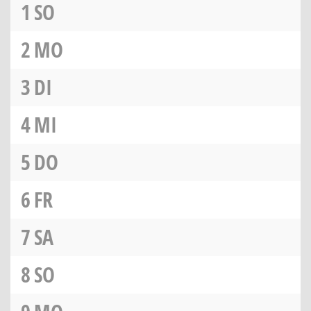
1
SO
2
MO
3
DI
4
MI
5
DO
6
FR
7
SA
8
SO