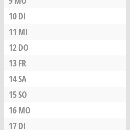
9
MO
10
DI
11
MI
12
DO
13
FR
14
SA
15
SO
16
MO
17
DI