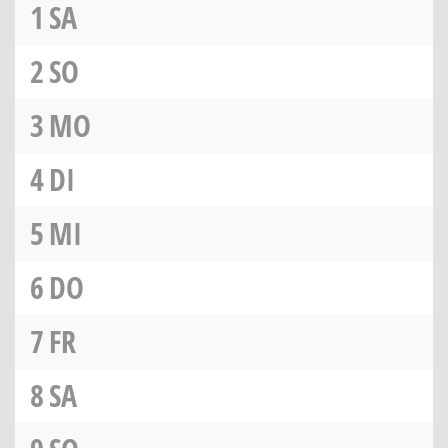
1
SA
2
SO
3
MO
4
DI
5
MI
6
DO
7
FR
8
SA