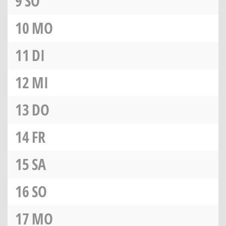
9
SO
10
MO
11
DI
12
MI
13
DO
14
FR
15
SA
16
SO
17
MO