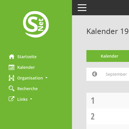
Toggle navigation
Kalender 1
Kalender
Startseite
Kalender
September
Organisation
Recherche
1
Links
2