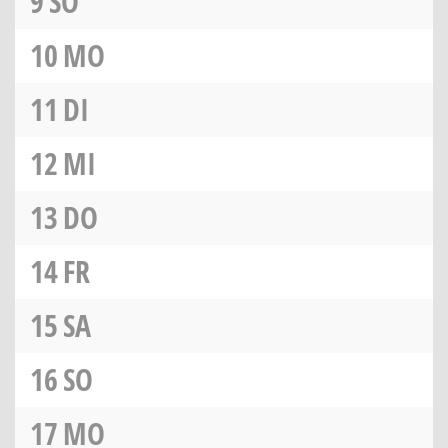
9
SO
10
MO
11
DI
12
MI
13
DO
14
FR
15
SA
16
SO
17
MO