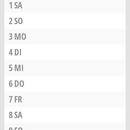
1
SA
2
SO
3
MO
4
DI
5
MI
6
DO
7
FR
8
SA