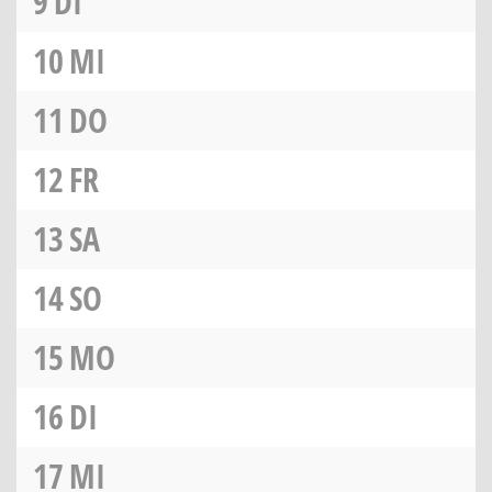
9
DI
10
MI
11
DO
12
FR
13
SA
14
SO
15
MO
16
DI
17
MI