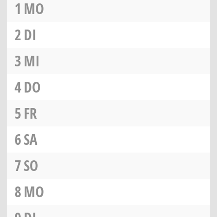
1
MO
2
DI
3
MI
4
DO
5
FR
6
SA
7
SO
8
MO