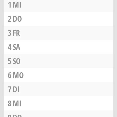
1
MI
2
DO
3
FR
4
SA
5
SO
6
MO
7
DI
8
MI