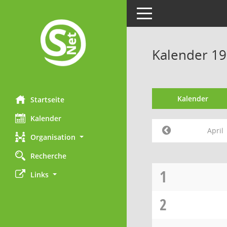
Toggle navigation
Kalender 19
Kalender
Startseite
Kalender
April
Organisation
Recherche
1
Links
2