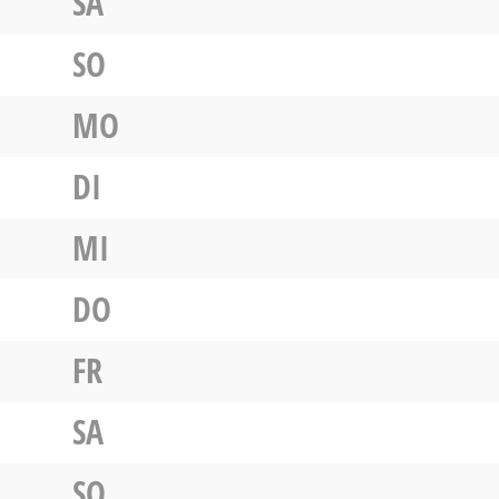
SA
SO
MO
DI
MI
DO
FR
SA
SO