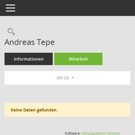
Toggle navigation
Rechercheauswahl
Andreas Tepe
Informationen
Mitarbeit
WP 09
Keine Daten gefunden.
(Wird in
Software:
Sitzungsdienst
Session