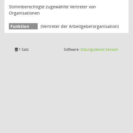
Stimmberechtigte zugewählte Vertreter von
Organisationen
(Vertreter der Arbeitgeberorganisation)
(Wird in
1 Satz
Software:
Sitzungsdienst
Session