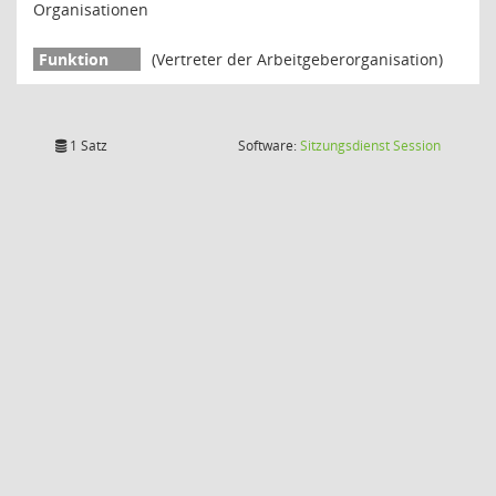
Organisationen
(Vertreter der Arbeitgeberorganisation)
(Wird in
1 Satz
Software:
Sitzungsdienst
Session