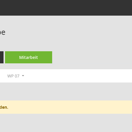
pe
Mitarbeit
WP 07
den.