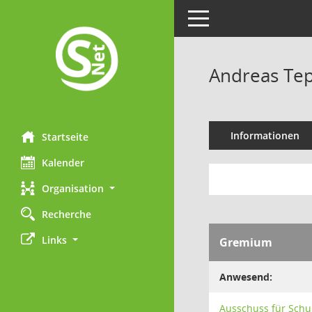
Toggle navigation
Andreas Te
Informationen
Startseite
Kalender
Organisation
Recherche
Links
Gremium
Anwesend:
Ausschuss für Schul