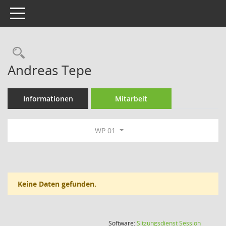
Toggle navigation
Rechercheauswahl
Andreas Tepe
Informationen
Mitarbeit
WP 01
Keine Daten gefunden.
(Wird in
Software:
Sitzungsdienst
Session