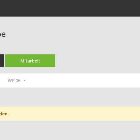
pe
Mitarbeit
WP 06
den.