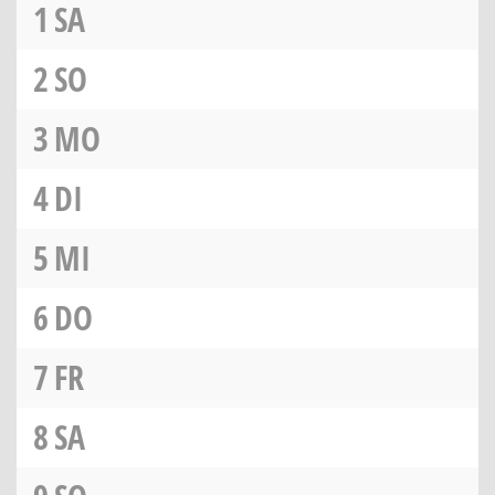
1
SA
2
SO
3
MO
4
DI
5
MI
6
DO
7
FR
8
SA