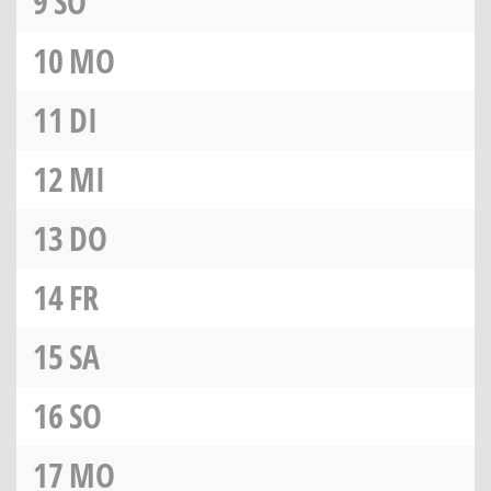
9
SO
10
MO
11
DI
12
MI
13
DO
14
FR
15
SA
16
SO
17
MO