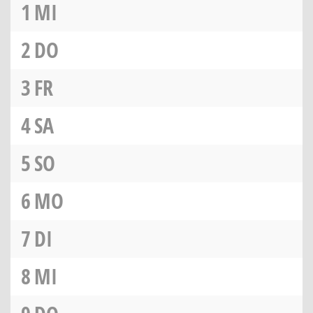
1
MI
2
DO
3
FR
4
SA
5
SO
6
MO
7
DI
8
MI