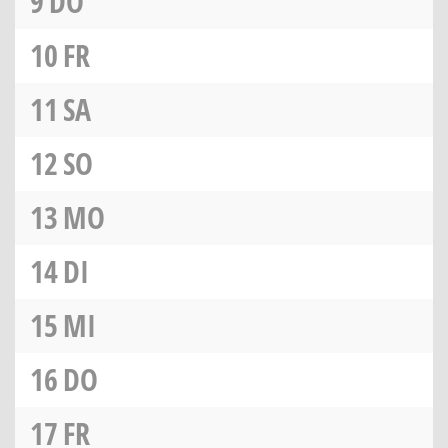
9
DO
10
FR
11
SA
12
SO
13
MO
14
DI
15
MI
16
DO
17
FR