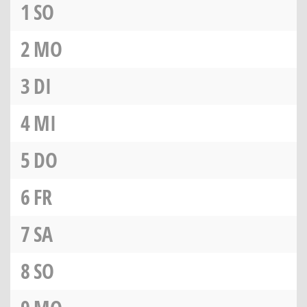
1
SO
2
MO
3
DI
4
MI
5
DO
6
FR
7
SA
8
SO