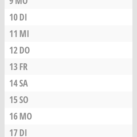
9
MO
10
DI
11
MI
12
DO
13
FR
14
SA
15
SO
16
MO
17
DI