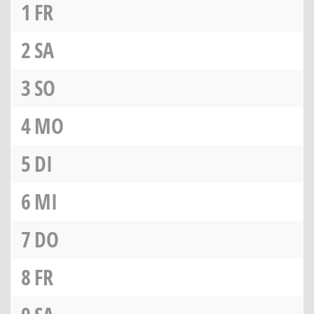
1
FR
2
SA
3
SO
4
MO
5
DI
6
MI
7
DO
8
FR