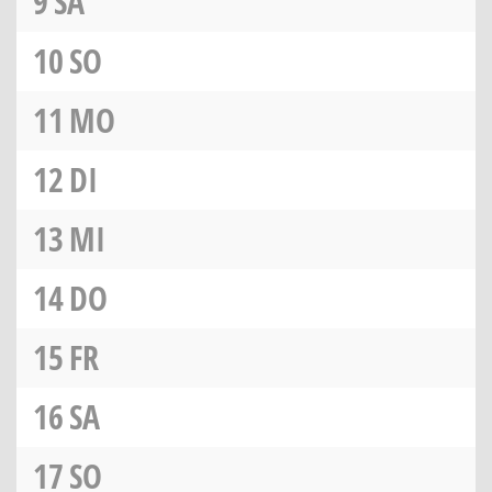
9
SA
10
SO
11
MO
12
DI
13
MI
14
DO
15
FR
16
SA
17
SO