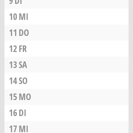
9
DI
10
MI
11
DO
12
FR
13
SA
14
SO
15
MO
16
DI
17
MI