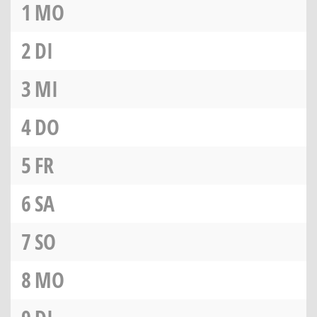
1
MO
2
DI
3
MI
4
DO
5
FR
6
SA
7
SO
8
MO