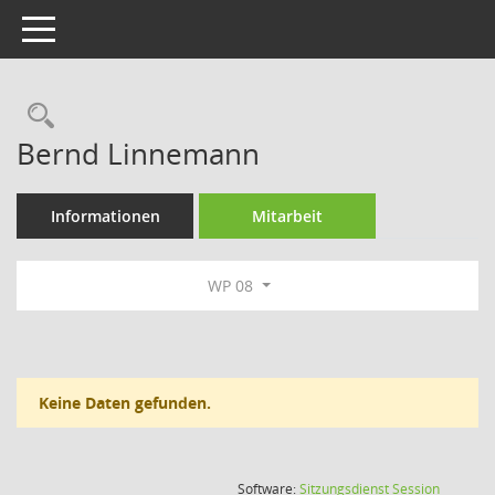
Toggle navigation
Rechercheauswahl
Bernd Linnemann
Informationen
Mitarbeit
WP 08
Keine Daten gefunden.
(Wird in
Software:
Sitzungsdienst
Session