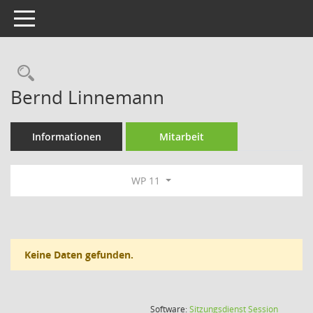
Toggle navigation
Rechercheauswahl
Bernd Linnemann
Informationen
Mitarbeit
WP 11
Keine Daten gefunden.
(Wird in
Software:
Sitzungsdienst
Session