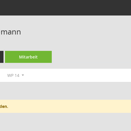
emann
Mitarbeit
WP 14
den.