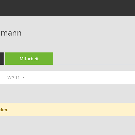
emann
Mitarbeit
WP 11
den.