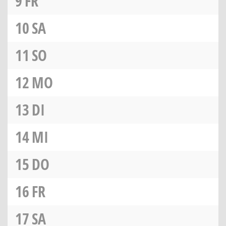
9
FR
10
SA
11
SO
12
MO
13
DI
14
MI
15
DO
16
FR
17
SA