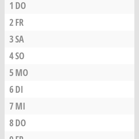
1
DO
2
FR
3
SA
4
SO
5
MO
6
DI
7
MI
8
DO