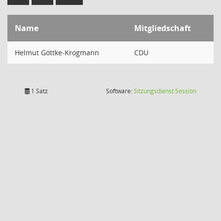
Name
Mitgliedschaft
Helmut Göttke-Krogmann
CDU
(Wird in
1 Satz
Software:
Sitzungsdienst
Session