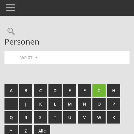
Toggle navigation
Rechercheauswahl
Personen
WP 07
A
B
C
D
E
F
G
H
I
J
K
L
M
N
O
P
Q
R
S
T
U
V
W
X
Y
Z
Alle