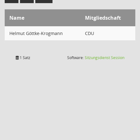
Name
Mitgliedschaft
Helmut Göttke-Krogmann
CDU
(Wird in
1 Satz
Software:
Sitzungsdienst
Session