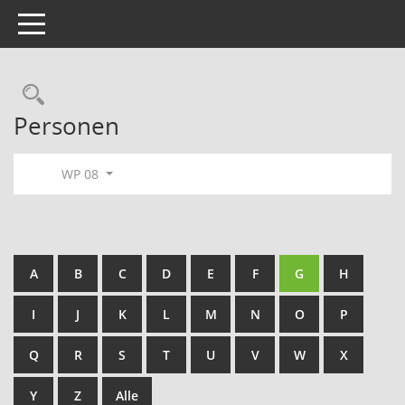
Toggle navigation
Rechercheauswahl
Personen
WP 08
A
B
C
D
E
F
G
H
I
J
K
L
M
N
O
P
Q
R
S
T
U
V
W
X
Y
Z
Alle