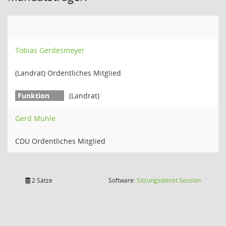
Tobias Gerdesmeyer
(Landrat) Ordentliches Mitglied
(Landrat)
Gerd Muhle
CDU Ordentliches Mitglied
(Wird in
2 Sätze
Software:
Sitzungsdienst
Session