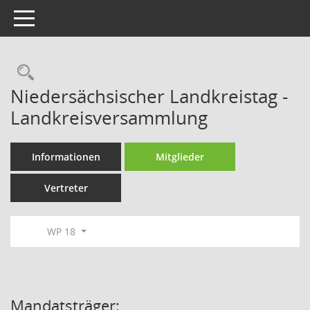
Toggle navigation
Rechercheauswahl
Niedersächsischer Landkreistag -
Landkreisversammlung
Informationen
Mitglieder
Vertreter
WP 18
Mandatsträger: