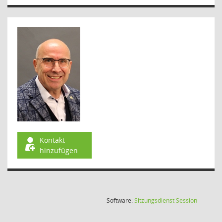
Kontakt
hinzufügen
(Wird in
Software:
Sitzungsdienst
Session