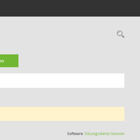
Rec
en
(Wird in
Software:
Sitzungsdienst
Session