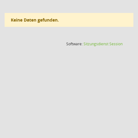
Keine Daten gefunden.
(Wird in
Software:
Sitzungsdienst
Session