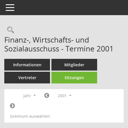
Toggle navigation
Rechercheauswahl
Finanz-, Wirtschafts- und
Sozialausschuss - Termine 2001
Informationen
Mitglieder
Vertreter
Sitzungen
Jahr
2001
Gremium auswählen