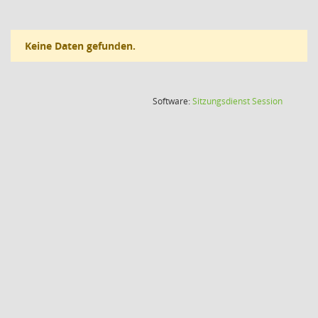
Keine Daten gefunden.
(Wird in
Software:
Sitzungsdienst
Session