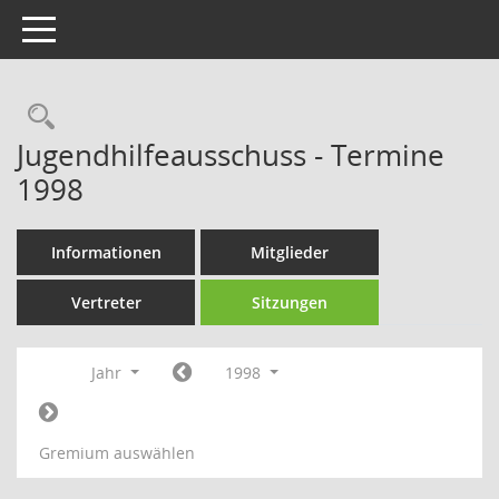
Toggle navigation
Rechercheauswahl
Jugendhilfeausschuss - Termine
1998
Informationen
Mitglieder
Vertreter
Sitzungen
Jahr
1998
Gremium auswählen