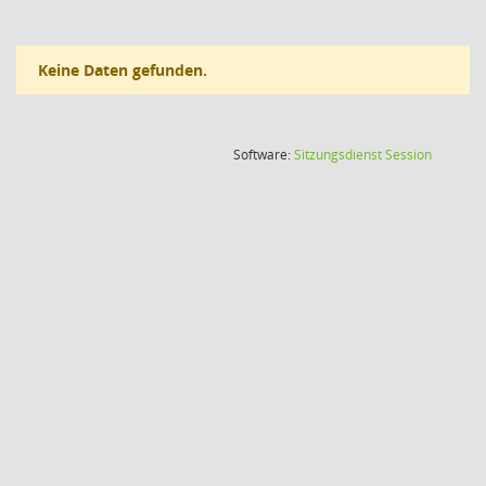
Keine Daten gefunden.
(Wird in
Software:
Sitzungsdienst
Session