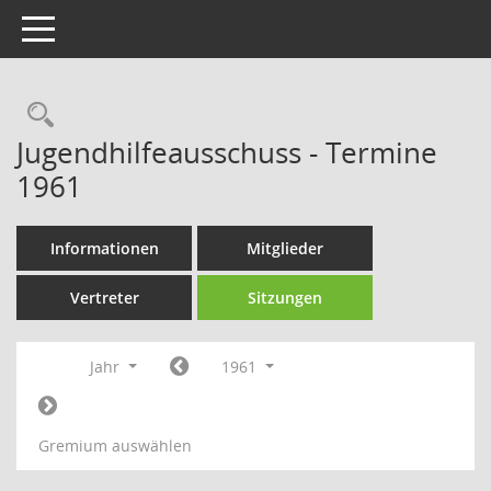
Toggle navigation
Rechercheauswahl
Jugendhilfeausschuss - Termine
1961
Informationen
Mitglieder
Vertreter
Sitzungen
Jahr
1961
Gremium auswählen