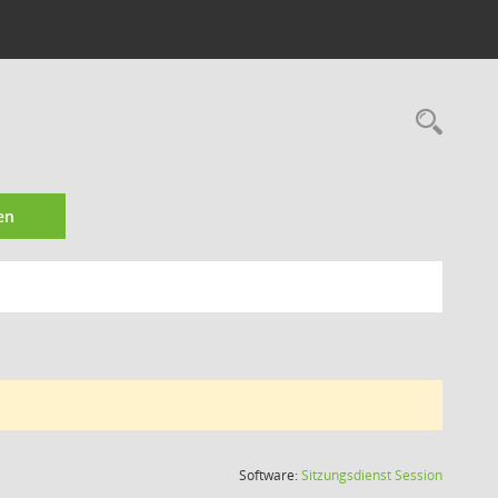
Rec
en
(Wird in
Software:
Sitzungsdienst
Session