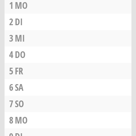
1
MO
2
DI
3
MI
4
DO
5
FR
6
SA
7
SO
8
MO