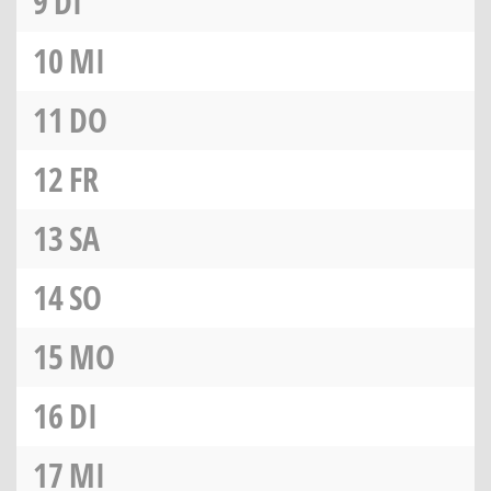
9
DI
10
MI
11
DO
12
FR
13
SA
14
SO
15
MO
16
DI
17
MI