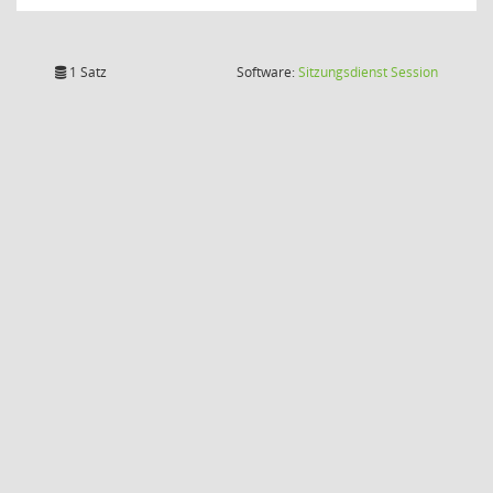
(Wird in
1 Satz
Software:
Sitzungsdienst
Session