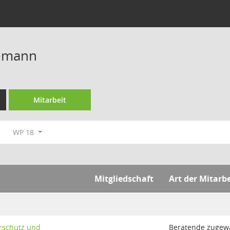
emann
Mitarbeit
WP 18
Mitgliedschaft
Art der Mitarbe
rschutz und
Beratende zugewä