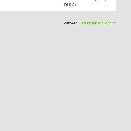
DLRG)
(Wird in
Software:
Sitzungsdienst
Session