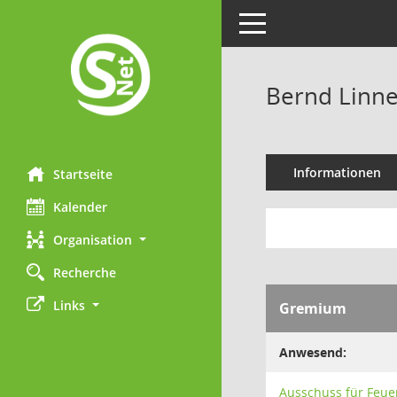
Toggle navigation
Bernd Linn
Informationen
Startseite
Kalender
Organisation
Recherche
Links
Gremium
Anwesend:
Ausschuss für Feue