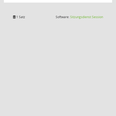
(Wird in
1 Satz
Software:
Sitzungsdienst
Session