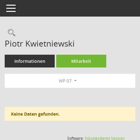
Toggle navigation
Rechercheauswahl
Piotr Kwietniewski
Informationen
Mitarbeit
WP 07
Keine Daten gefunden.
(Wird in
Software:
Sitzungsdienst
Session