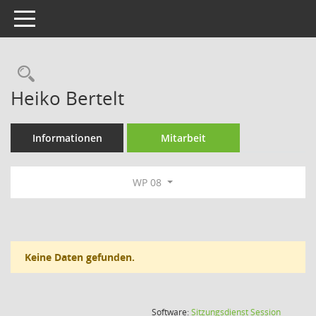
Toggle navigation
Rechercheauswahl
Heiko Bertelt
Informationen
Mitarbeit
WP 08
Keine Daten gefunden.
(Wird in
Software:
Sitzungsdienst
Session