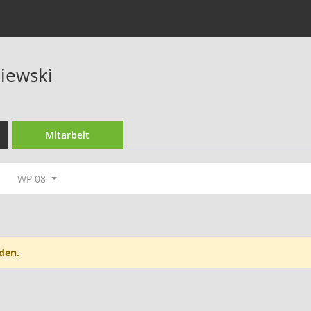
niewski
Mitarbeit
WP 08
den.