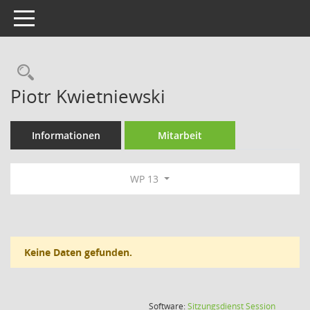
Toggle navigation
Rechercheauswahl
Piotr Kwietniewski
Informationen
Mitarbeit
WP 13
Keine Daten gefunden.
(Wird in
Software:
Sitzungsdienst
Session