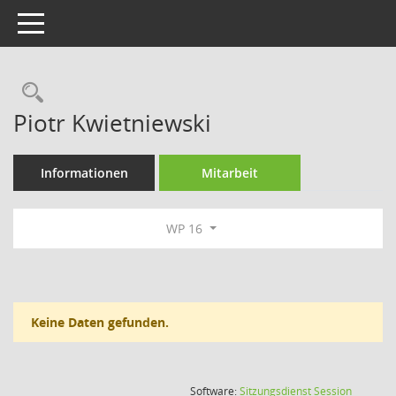
Toggle navigation
Rechercheauswahl
Piotr Kwietniewski
Informationen
Mitarbeit
WP 16
Keine Daten gefunden.
(Wird in
Software:
Sitzungsdienst
Session