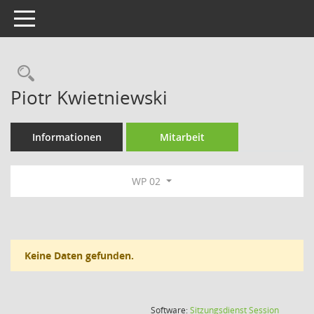
Toggle navigation
Rechercheauswahl
Piotr Kwietniewski
Informationen
Mitarbeit
WP 02
Keine Daten gefunden.
(Wird in
Software:
Sitzungsdienst
Session