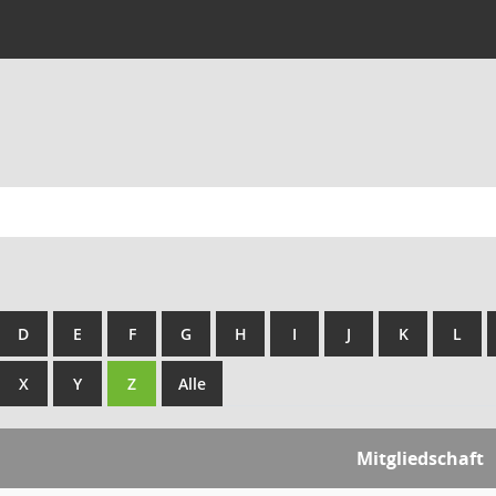
D
E
F
G
H
I
J
K
L
X
Y
Z
Alle
Mitgliedschaft