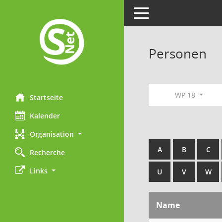
Toggle navigation
Personen
WP 18
Startseite
Kalender
Organisation
A
B
C
Recherche
Links
U
V
W
Name